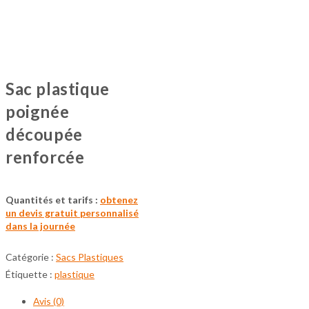
Sac plastique
poignée
découpée
renforcée
Quantités et tarifs :
obtenez
un devis gratuit personnalisé
dans la journée
Catégorie :
Sacs Plastiques
Étiquette :
plastique
Avis (0)